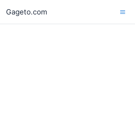
Lewati
Gageto.com
ke
konten