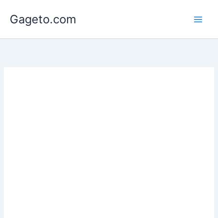
Lewati
Gageto.com
ke
konten