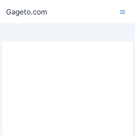
Lewati
Gageto.com
ke
konten