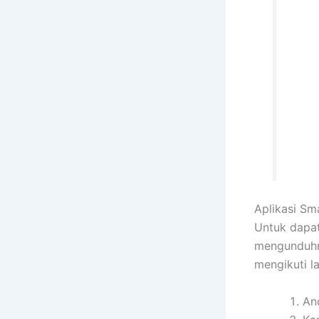
Aplikasi Sm
Untuk dapat 
mengunduhny
mengikuti la
An