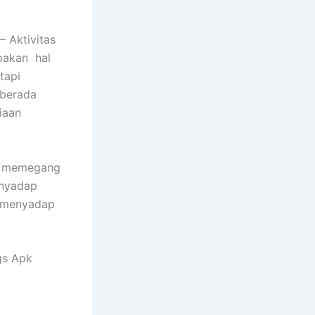
– Aktivitas
upakan hal
tapi
berada
iaan
us memegang
enyadap
 menyadap
gs Apk