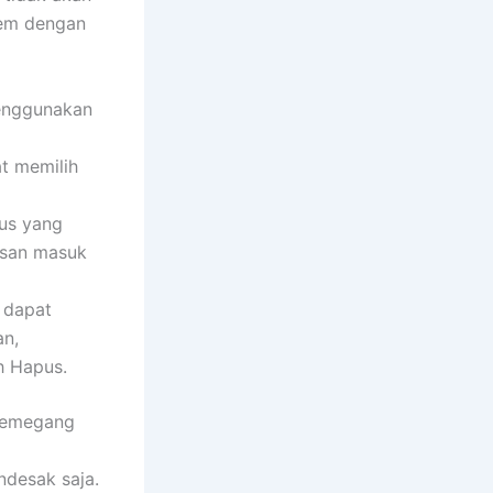
tem dengan
enggunakan
at memilih
tus yang
esan masuk
 dapat
an,
h Hapus.
 memegang
ndesak saja.