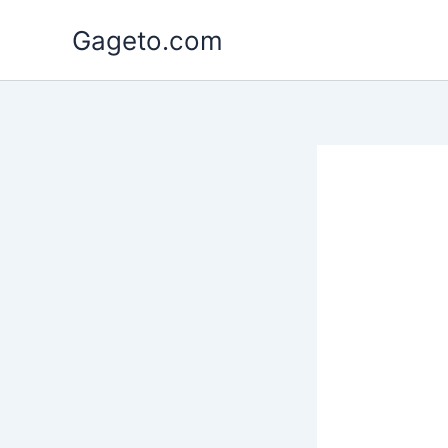
Lewati
Gageto.com
ke
konten