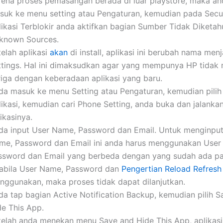
rena proses pemasangan berada di luar playstore, maka an
suk ke menu setting atau Pengaturan, kemudian pada Secur
likasi Terblokir anda aktifkan bagian Sumber Tidak Diketah
known Sources.
telah aplikasi
akan
di install, aplikasi ini berubah nama men
ttings. Hal ini dimaksudkan agar yang mempunya HP tidak
riga dengan keberadaan aplikasi yang baru.
da masuk ke menu Setting atau Pengaturan, kemudian pilih
likasi, kemudian cari Phone Setting, anda buka dan jalanka
ikasinya.
da input User Name, Password dan Email. Untuk menginput
me, Password dan Email ini anda harus menggunakan User
ssword dan Email yang berbeda dengan yang sudah ada p
abila User Name, Password dan
Pengertian Reload Refresh
nggunakan, maka proses tidak dapat dilanjutkan.
da tap bagian Active Notification Backup, kemudian pilih 
de This App.
telah anda menekan menu Save and Hide This App, aplikasi