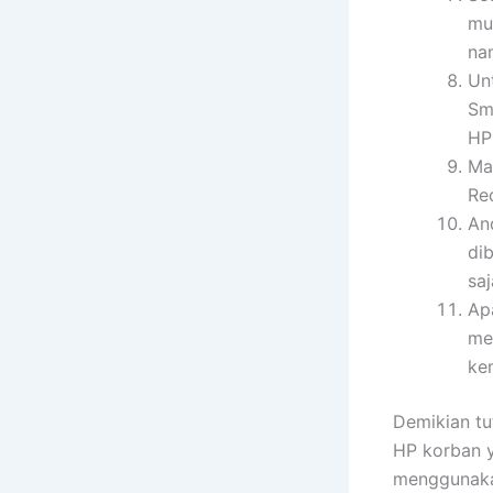
mu
na
Un
Sm
HP 
Ma
Re
An
di
saj
Ap
me
ke
Demikian tu
HP korban 
menggunakan