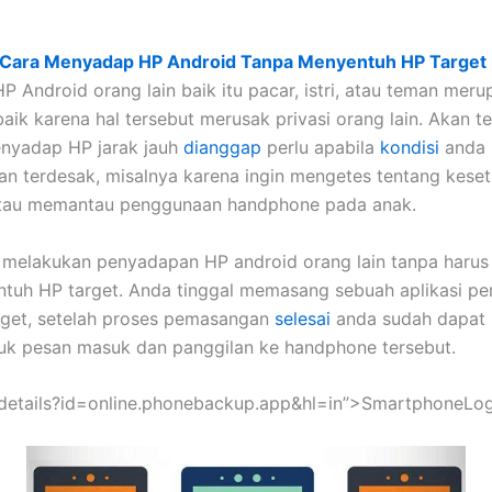
Cara Menyadap HP Android Tanpa Menyentuh HP Target
 Android orang lain baik itu pacar, istri, atau teman mer
aik karena hal tersebut merusak privasi orang lain. Akan te
enyadap HP jarak jauh
dianggap
perlu apabila
kondisi
anda 
n terdesak, misalnya karena ingin mengetes tentang keset
tau memantau penggunaan handphone pada anak.
 melakukan penyadapan HP android orang lain tanpa har
tuh HP target. Anda tinggal memasang sebuah aplikasi p
rget, setelah proses pemasangan
selesai
anda sudah dapat
uk pesan masuk dan panggilan ke handphone tersebut.
details?id=online.phonebackup.app&hl=in”>SmartphoneLo