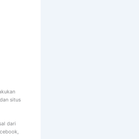
akukan
dan situs
al dari
acebook,