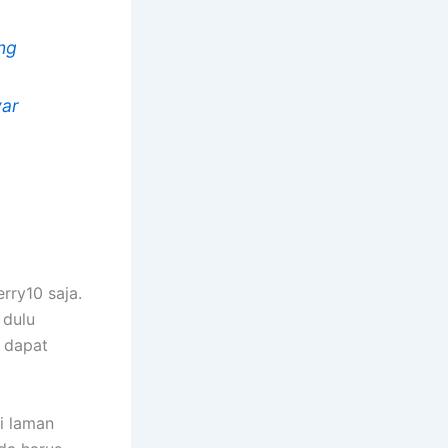
ng
yar
rry10 saja.
 dulu
a dapat
i laman