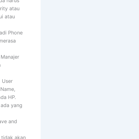
da harus
ity atau
ui atau
jadi Phone
 merasa
 Manajer
n
 User
 Name,
ada HP.
ada yang
Save and
 tidak akan