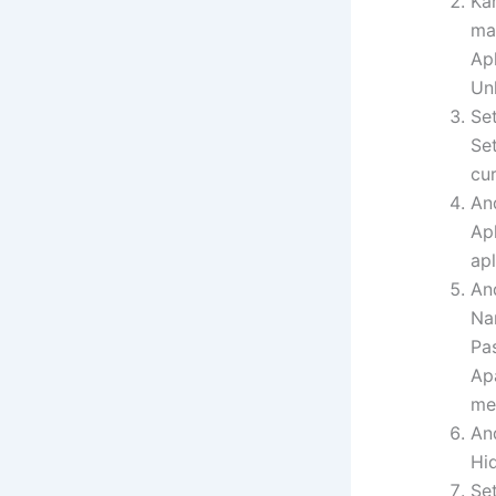
Ka
ma
Ap
Un
Se
Se
cu
An
Ap
apl
An
Na
Pa
Ap
me
An
Hi
Se