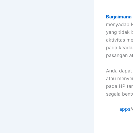
Bagaimana 
menyadap HP
yang tidak b
aktivitas m
pada keadaa
pasangan a
Anda dapat
atau menyen
pada HP ta
segala bent
apps
/