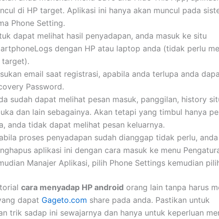
ncul di HP target. Aplikasi ini hanya akan muncul pada sis
ma Phone Setting.
tuk dapat melihat hasil penyadapan, anda masuk ke situ
artphoneLogs dengan HP atau laptop anda (tidak perlu m
target).
sukan email saat registrasi, apabila anda terlupa anda dap
covery Password.
da sudah dapat melihat pesan masuk, panggilan, history si
buka dan lain sebagainya. Akan tetapi yang timbul hanya p
a, anda tidak dapat melihat pesan keluarnya.
abila proses penyadapan sudah dianggap tidak perlu, anda
nghapus aplikasi ini dengan cara masuk ke menu Pengatur
mudian Manajer Aplikasi, pilih Phone Settings kemudian pili
torial
cara menyadap HP android
orang lain tanpa harus
yang dapat
Gageto.com
share pada anda. Pastikan untuk
 trik sadap ini sewajarnya dan hanya untuk keperluan me